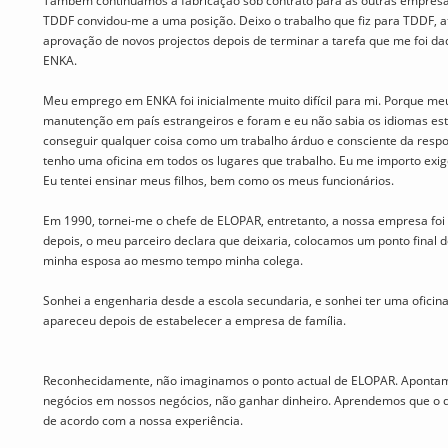
Também continuamos a fabricação sob contrato para as outras empresas
TDDF convidou-me a uma posição. Deixo o trabalho que fiz para TDDF, 
aprovação de novos projectos depois de terminar a tarefa que me foi da
ENKA.
Meu emprego em ENKA foi inicialmente muito difícil para mi. Porque me
manutenção em país estrangeiros e foram e eu não sabia os idiomas est
conseguir qualquer coisa como um trabalho árduo e consciente da respon
tenho uma oficina em todos os lugares que trabalho. Eu me importo exig
Eu tentei ensinar meus filhos, bem como os meus funcionários.
Em 1990, tornei-me o chefe de ELOPAR, entretanto, a nossa empresa foi
depois, o meu parceiro declara que deixaria, colocamos um ponto final d
minha esposa ao mesmo tempo minha colega.
Sonhei a engenharia desde a escola secundaria, e sonhei ter uma oficin
apareceu depois de estabelecer a empresa de família.
Reconhecidamente, não imaginamos o ponto actual de ELOPAR. Apontamos
negócios em nossos negócios, não ganhar dinheiro. Aprendemos que o 
de acordo com a nossa experiência.