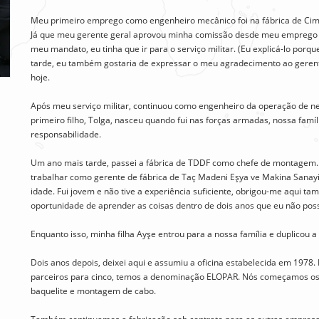
Meu primeiro emprego como engenheiro mecânico foi na fábrica de Cime
Já que meu gerente geral aprovou minha comissão desde meu emprego
meu mandato, eu tinha que ir para o serviço militar. (Eu explicá-lo porqu
tarde, eu também gostaria de expressar o meu agradecimento ao gerente 
hoje.
Após meu serviço militar, continuou como engenheiro da operação de n
primeiro filho, Tolga, nasceu quando fui nas forças armadas, nossa fam
responsabilidade.
Um ano mais tarde, passei a fábrica de TDDF como chefe de montagem. 
trabalhar como gerente de fábrica de Taç Madeni Eşya ve Makina Sanayi.
idade. Fui jovem e não tive a experiência suficiente, obrigou-me aqui t
oportunidade de aprender as coisas dentro de dois anos que eu não pos
Enquanto isso, minha filha Ayşe entrou para a nossa família e duplicou a
Dois anos depois, deixei aqui e assumiu a oficina estabelecida em 197
parceiros para cinco, temos a denominação ELOPAR. Nós começamos o
baquelite e montagem de cabo.