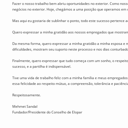
Fazer o nosso trabalho bem abriu oportunidades no exterior. Como noss
negócios no exterior. Hoje, chegámos a uma posição que operamos em o
Mas aqui eu gostaria de sublinhar o ponto, todo este sucesso pertence
Quero expressar a minha gratidão aos nossos empregados que mostram to
Da mesma forma, quero expressar a minha gratidão a minha esposa e m
dificuldades, mostram seu suporto neste processo e nos dias conturbado
Finalmente, quero expressar que tudo começa com um sonho, o respeito 
sucesso, e a partilha é indispensável.
Tive uma vida de trabalho feliz com a minha família e meus empregados
essa felicidade ao respeito mútuo, a compreensão, tolerância e paciênci
Respeitosamente.
Mehmet Sandal
Fundador/Presidente do Conselho de Elopar