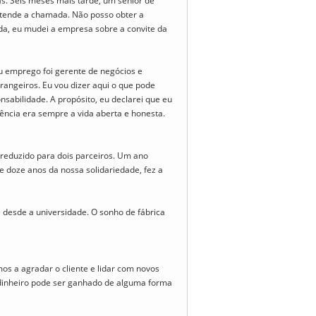
. Seis meses mais tarde, um sênior de
atende a chamada. Não posso obter a
da, eu mudei a empresa sobre a convite da
u emprego foi gerente de negócios e
rangeiros. Eu vou dizer aqui o que pode
sabilidade. A propósito, eu declarei que eu
ência era sempre a vida aberta e honesta.
 reduzido para dois parceiros. Um ano
e doze anos da nossa solidariedade, fez a
a desde a universidade. O sonho de fábrica
 a agradar o cliente e lidar com novos
dinheiro pode ser ganhado de alguma forma