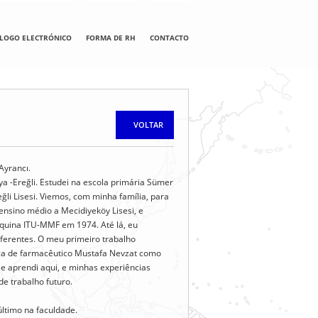
LOGO ELECTRÓNICO
FORMA DE RH
CONTACTO
VOLTAR
Ayrancı.
ya -Ereğli. Estudei na escola primária Sümer
eğli Lisesi. Viemos, com minha família, para
ensino médio a Mecidiyeköy Lisesi, e
uina ITU-MMF em 1974. Até lá, eu
ferentes. O meu primeiro trabalho
ica de farmacêutico Mustafa Nevzat como
e aprendi aqui, e minhas experiências
e trabalho futuro.
ltimo na faculdade.