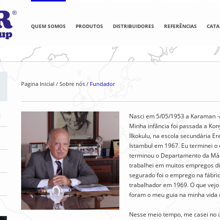
QUEM SOMOS
PRODUTOS
DISTRIBUIDORES
REFERÊNCIAS
CATA
Pagina Inicial
Sobre nós
Fundador
Nasci em 5/05/1953 a Karaman -
Minha infância foi passada a Kon
İlkokulu, na escola secundária Er
Istambul em 1967. Eu terminei o 
terminou o Departamento da Máq
trabalhei em muitos empregos di
segurado foi o emprego na fábr
trabalhador em 1969. O que vejo 
foram o meu guia na minha vida d
Nesse meio tempo, me casei no ú